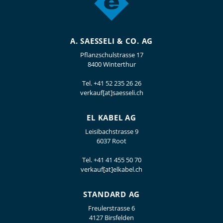
A. SAESSELI & CO. AG
Pflanzschulstrasse 17
8400 Winterthur
Tel.
+41 52 235 26 26
verkauf[at]saesseli.ch
EL KABEL AG
Leisibachstrasse 9
6037 Root
Tel.
+41 41 455 50 70
verkauf[at]elkabel.ch
STANDARD AG
Freulerstrasse 6
4127 Birsfelden