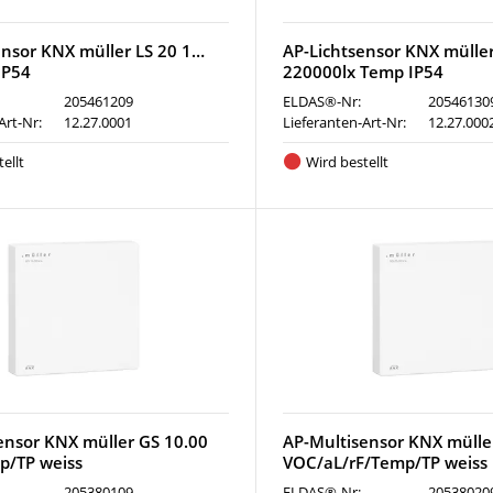
ensor KNX müller LS 20 1…
AP-Lichtsensor KNX müller
IP54
220000lx Temp IP54
205461209
ELDAS®-Nr:
20546130
Art-Nr:
12.27.0001
Lieferanten-Art-Nr:
12.27.000
ellt
Wird bestellt
ensor KNX müller GS 10.00
AP-Multisensor KNX mülle
p/TP weiss
VOC/aL/rF/Temp/TP weiss
205380109
ELDAS®-Nr:
20538020