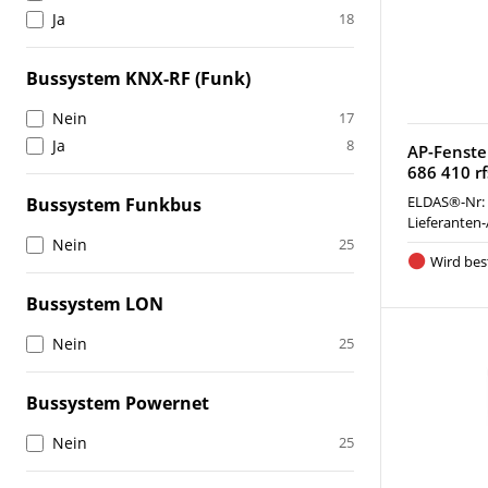
Ja
18
Bussystem KNX-RF (Funk)
Nein
17
Ja
8
AP-Fenste
686 410 r
ELDAS®-Nr:
Bussystem Funkbus
Lieferanten-
Nein
25
Wird best
Bussystem LON
Nein
25
Bussystem Powernet
Nein
25