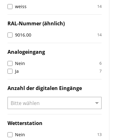
weiss
14
RAL-Nummer (ähnlich)
9016.00
14
Analogeingang
Nein
6
Ja
7
Anzahl der digitalen Eingänge
Wetterstation
Nein
13