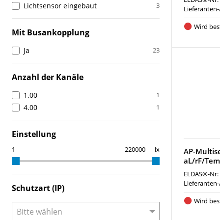
Lichtsensor eingebaut
3
Lieferanten-
Wird best
Mit Busankopplung
Ja
23
Anzahl der Kanäle
1.00
1
4.00
1
Einstellung
lx
AP-Multis
aL/rF/Tem
ELDAS®-Nr:
Lieferanten-
Schutzart (IP)
Wird best