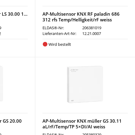
 LS 30.00 1…
AP-Multisensor KNX RF paladin 686
312 rfs Temp/Helligkeit/rF weiss
9
ELDAS®-Nr:
206381019
2
Lieferanten-Art-Nr:
12.21.0007
Wird bestellt
r GS 20.00
AP-Multisensor KNX müller GS 30.11
aL/rF/Temp/TP 5×DI/AI weiss
9
ELDAS®-Nr:
205380329