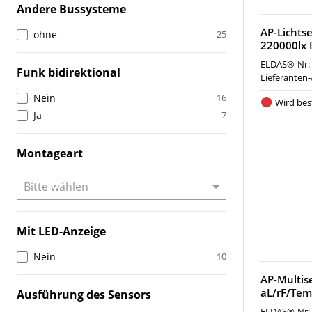
Andere Bussysteme
AP-Lichts
ohne
25
220000lx 
ELDAS®-Nr:
Funk bidirektional
Lieferanten-
Nein
16
Wird best
Ja
7
Montageart
Mit LED-Anzeige
Nein
10
AP-Multis
aL/rF/Tem
Ausführung des Sensors
ELDAS®-Nr: