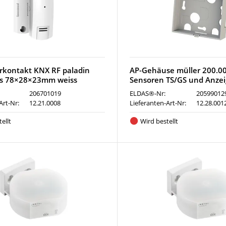
rkontakt KNX RF paladin
AP-Gehäuse müller 200.00
fs 78×28×23mm weiss
Sensoren TS/GS und Anzei
206701019
ELDAS®-Nr:
20599012
Art-Nr:
12.21.0008
Lieferanten-Art-Nr:
12.28.001
ellt
Wird bestellt