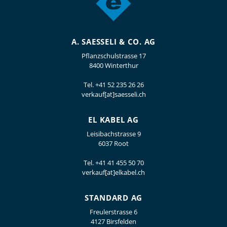
A. SAESSELI & CO. AG
Pflanzschulstrasse 17
8400 Winterthur
Tel.
+41 52 235 26 26
verkauf[at]saesseli.ch
EL KABEL AG
Leisibachstrasse 9
6037 Root
Tel.
+41 41 455 50 70
verkauf[at]elkabel.ch
STANDARD AG
Freulerstrasse 6
4127 Birsfelden