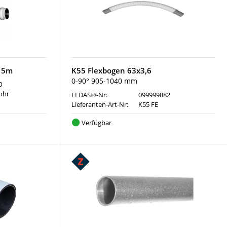
r 5m
K55 Flexbogen 63x3,6
0-90° 905-1040 mm
0
Rohr
ELDAS®-Nr:
099999882
Lieferanten-Art-Nr:
K55 FE
Verfügbar