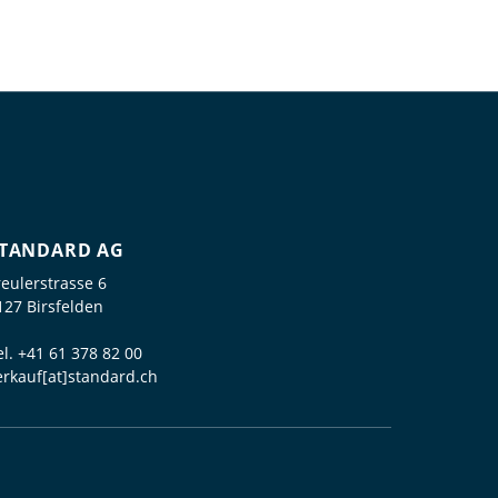
TANDARD AG
reulerstrasse 6
127 Birsfelden
el.
+41 61 378 82 00
erkauf[at]standard.ch