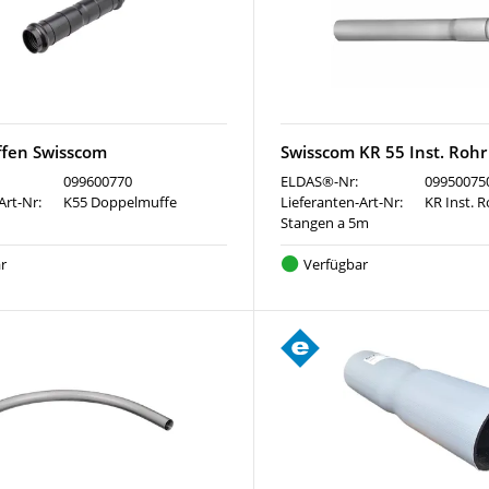
fen Swisscom
Swisscom KR 55 Inst. Roh
099600770
ELDAS®-Nr:
09950075
Art-Nr:
K55 Doppelmuffe
Lieferanten-Art-Nr:
KR Inst. 
Stangen a 5m
r
Verfügbar