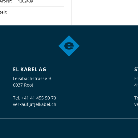
Art-Nr:
1302439
ellt
EL KABEL AG
S
Leisibachstrasse 9
F
6037 Root
4
Tel.
+41 41 455 50 70
T
verkauf[at]elkabel.ch
v