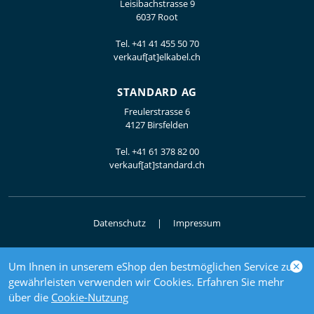
Leisibachstrasse 9
6037 Root
Tel.
+41 41 455 50 70
verkauf[at]elkabel.ch
STANDARD AG
Freulerstrasse 6
4127 Birsfelden
Tel.
+41 61 378 82 00
verkauf[at]standard.ch
Datenschutz
Impressum
Um Ihnen in unserem eShop den bestmöglichen Service zu
© 2026 Elektrogrosshandel
gewährleisten verwenden wir Cookies. Erfahren Sie mehr
powered by polynorm
über die
Cookie-Nutzung