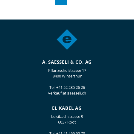
A. SAESSELI & CO. AG
Pflanzschulstrasse 17
8400 Winterthur
Tel.
+41 52 235 26 26
verkauf[at]saesseli.ch
EL KABEL AG
Leisibachstrasse 9
6037 Root
Tel.
+41 41 455 50 70