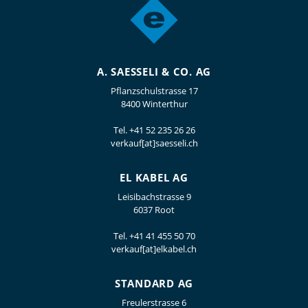
A. SAESSELI & CO. AG
Pflanzschulstrasse 17
8400 Winterthur
Tel.
+41 52 235 26 26
verkauf[at]saesseli.ch
EL KABEL AG
Leisibachstrasse 9
6037 Root
Tel.
+41 41 455 50 70
verkauf[at]elkabel.ch
STANDARD AG
Freulerstrasse 6