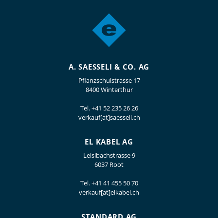
A. SAESSELI & CO. AG
Pflanzschulstrasse 17
8400 Winterthur
Tel.
+41 52 235 26 26
verkauf[at]saesseli.ch
EL KABEL AG
Leisibachstrasse 9
6037 Root
Tel.
+41 41 455 50 70
verkauf[at]elkabel.ch
STANDARD AG