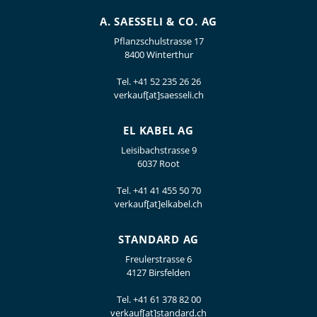
A. SAESSELI & CO. AG
Pflanzschulstrasse 17
8400 Winterthur
Tel.
+41 52 235 26 26
verkauf[at]saesseli.ch
EL KABEL AG
Leisibachstrasse 9
6037 Root
Tel.
+41 41 455 50 70
verkauf[at]elkabel.ch
STANDARD AG
Freulerstrasse 6
4127 Birsfelden
Tel.
+41 61 378 82 00
verkauf[at]standard.ch