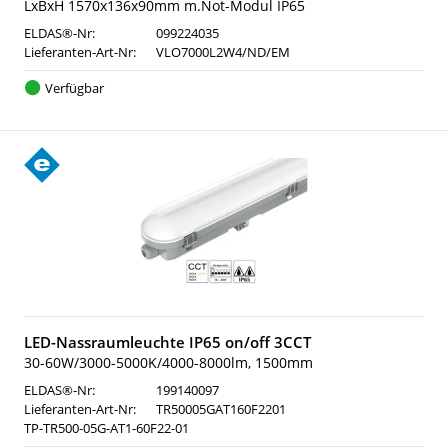
LxBxH 1570x136x90mm m.Not-Modul IP65
ELDAS®-Nr:
099224035
Lieferanten-Art-Nr:
VLO7000L2W4/ND/EM
Verfügbar
LED-Nassraumleuchte IP65 on/off 3CCT
30-60W/3000-5000K/4000-8000lm, 1500mm
ELDAS®-Nr:
199140097
Lieferanten-Art-Nr:
TR50005GAT160F2201
TP-TR500-05G-AT1-60F22-01