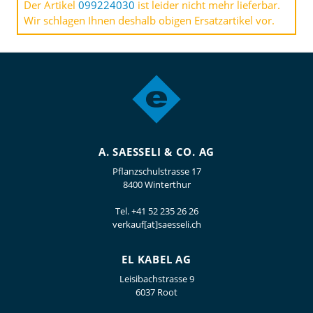
Der Artikel
099224030
ist leider nicht mehr lieferbar.
Wir schlagen Ihnen deshalb obigen Ersatzartikel vor.
A. SAESSELI & CO. AG
Pflanzschulstrasse 17
8400 Winterthur
Tel.
+41 52 235 26 26
verkauf[at]saesseli.ch
EL KABEL AG
Leisibachstrasse 9
6037 Root