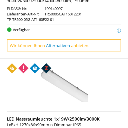
30-60W/3000-5000K/4000-8000lm, 1500mm
ELDAS®-Nr:
199140097
Lieferanten-Art-Nr:
TR50005GAT160F2201
TP-TR500-05G-AT1-60F22-01
Verfügbar
Wir können Ihnen
Alternativen
anbieten.
LED Nassraumleuchte 1x19W/2500lm/3000K
LxBxH 1270x86x90mm n.Dimmbar IP65