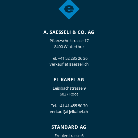
A. SAESSELI & CO. AG
Pflanzschulstrasse 17
8400 Winterthur
Tel.
+41 52 235 26 26
verkauf[at]saesseli.ch
EL KABEL AG
Leisibachstrasse 9
6037 Root
Tel.
+41 41 455 50 70
verkauf[at]elkabel.ch
STANDARD AG
Freulerstrasse 6