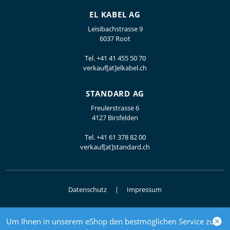
EL KABEL AG
Leisibachstrasse 9
6037 Root
Tel.
+41 41 455 50 70
verkauf[at]elkabel.ch
STANDARD AG
Freulerstrasse 6
4127 Birsfelden
Tel.
+41 61 378 82 00
verkauf[at]standard.ch
Datenschutz
Impressum
Um Ihnen in unserem eShop den bestmöglichen Service zu
© 2026 Elektrogrosshandel