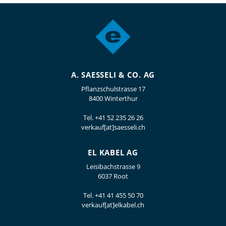
A. SAESSELI & CO. AG
Pflanzschulstrasse 17
8400 Winterthur
Tel.
+41 52 235 26 26
verkauf[at]saesseli.ch
EL KABEL AG
Leisibachstrasse 9
6037 Root
Tel.
+41 41 455 50 70
verkauf[at]elkabel.ch