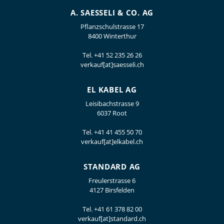
A. SAESSELI & CO. AG
Pflanzschulstrasse 17
8400 Winterthur
Tel.
+41 52 235 26 26
verkauf[at]saesseli.ch
EL KABEL AG
Leisibachstrasse 9
6037 Root
Tel.
+41 41 455 50 70
verkauf[at]elkabel.ch
STANDARD AG
Freulerstrasse 6
4127 Birsfelden
Tel.
+41 61 378 82 00
verkauf[at]standard.ch