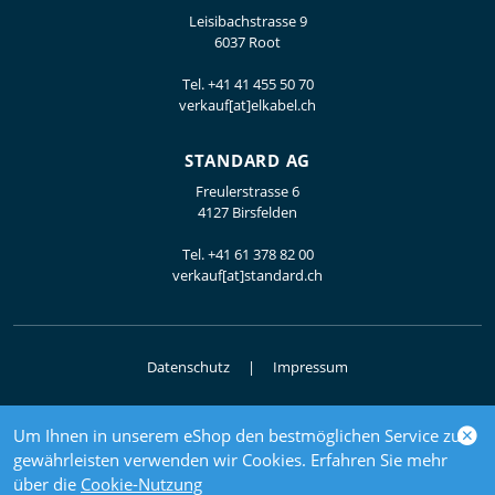
Leisibachstrasse 9
6037 Root
Tel.
+41 41 455 50 70
verkauf[at]elkabel.ch
STANDARD AG
Freulerstrasse 6
4127 Birsfelden
Tel.
+41 61 378 82 00
verkauf[at]standard.ch
Datenschutz
Impressum
Um Ihnen in unserem eShop den bestmöglichen Service zu
© 2026 Elektrogrosshandel
gewährleisten verwenden wir Cookies. Erfahren Sie mehr
powered by polynorm
über die
Cookie-Nutzung