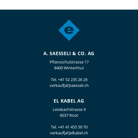
A. SAESSELI & CO. AG
Pflanzschulstrasse 17
8400 Winterthur
Tel.
+41 52 235 26 26
verkauf[at]saesseli.ch
EL KABEL AG
Leisibachstrasse 9
6037 Root
Tel.
+41 41 455 50 70
verkauf[at]elkabel.ch