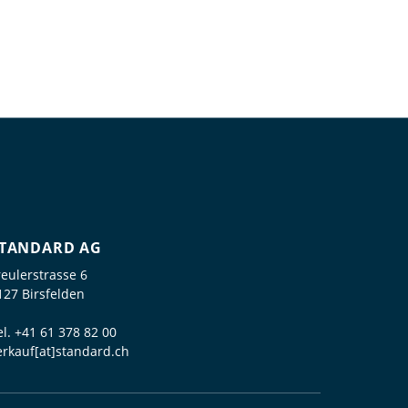
TANDARD AG
reulerstrasse 6
127 Birsfelden
el.
+41 61 378 82 00
erkauf[at]standard.ch