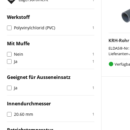
Werkstoff
Polyvinylchlorid (PVC)
1
KRH-Rohr
Mit Muffe
ELDAS®-Nr:
Lieferanten-
Nein
1
Ja
1
Verfügba
Geeignet für Ausseneinsatz
Ja
1
Innendurchmesser
20.60 mm
1