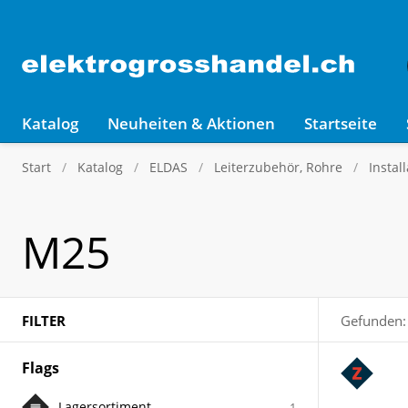
Katalog
Neuheiten & Aktionen
Startseite
Start
Katalog
ELDAS
Leiterzubehör, Rohre
Instal
M25
FILTER
Gefunden:
Flags
Lagersortiment
1