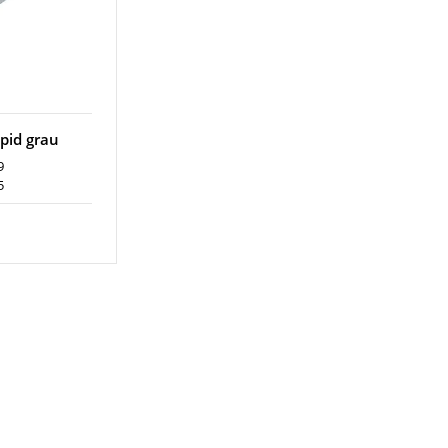
pid grau
9
5