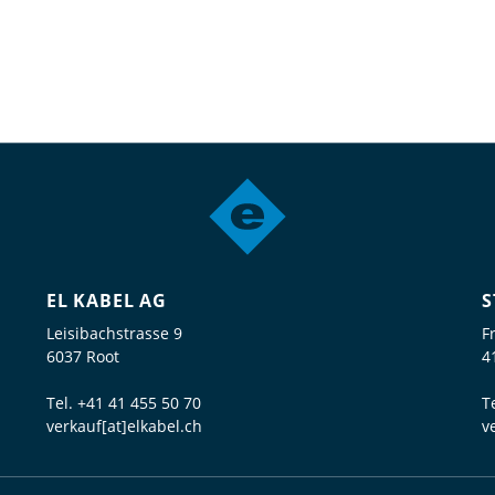
EL KABEL AG
S
Leisibachstrasse 9
F
6037 Root
4
Tel.
+41 41 455 50 70
T
verkauf[at]elkabel.ch
v