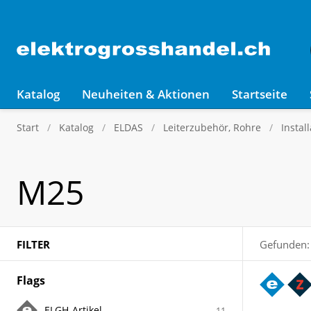
Katalog
Neuheiten & Aktionen
Startseite
Start
Katalog
ELDAS
Leiterzubehör, Rohre
Instal
M25
FILTER
Gefunden:
Flags
ELGH-Artikel
11