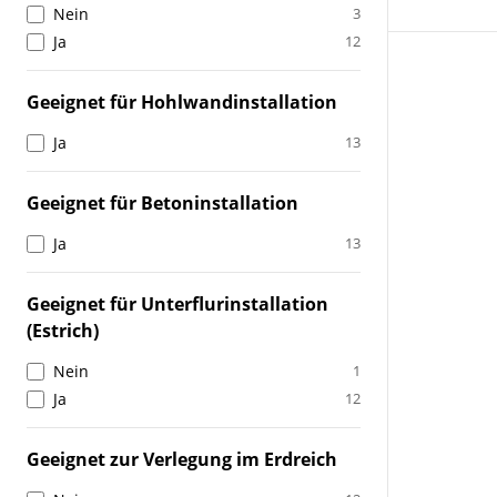
Nein
3
Ja
12
Geeignet für Hohlwandinstallation
Ja
13
Geeignet für Betoninstallation
Ja
13
Geeignet für Unterflurinstallation
(Estrich)
Nein
1
Ja
12
Geeignet zur Verlegung im Erdreich