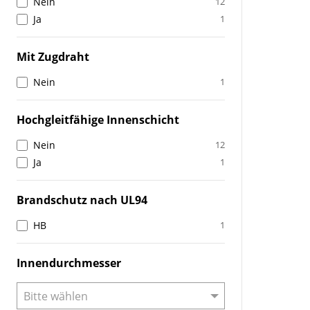
Nein
12
Ja
1
Mit Zugdraht
Nein
1
Hochgleitfähige Innenschicht
Nein
12
Ja
1
Brandschutz nach UL94
HB
1
Innendurchmesser