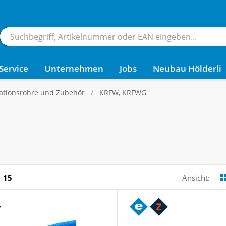
Service
Unternehmen
Jobs
Neubau Hölderli
lationsrohre und Zubehör
KRFW, KRFWG
15
Ansicht: