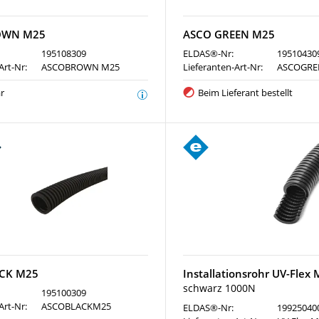
OWN M25
ASCO GREEN M25
195108309
ELDAS®-Nr:
19510430
Art-Nr:
ASCOBROWN M25
Lieferanten-Art-Nr:
ASCOGRE
r
Beim Lieferant bestellt
CK M25
Installationsrohr UV-Flex
schwarz 1000N
195100309
Art-Nr:
ASCOBLACKM25
ELDAS®-Nr:
19925040