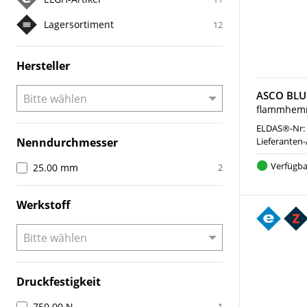
Lagersortiment
12
Hersteller
ASCO BLUE
flammhemm
ELDAS®-Nr:
Nenndurchmesser
Lieferanten-
Verfügba
25.00 mm
2
Werkstoff
Druckfestigkeit
750.00 N
1