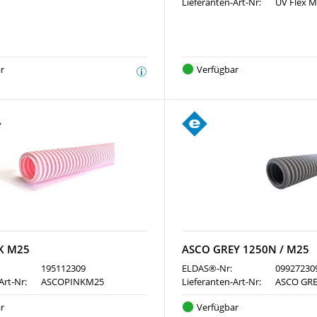
Lieferanten-Art-Nr:
UV Flex 
r
Verfügbar
K M25
ASCO GREY 1250N / M25
195112309
ELDAS®-Nr:
09927230
Art-Nr:
ASCOPINKM25
Lieferanten-Art-Nr:
ASCO GRE
r
Verfügbar