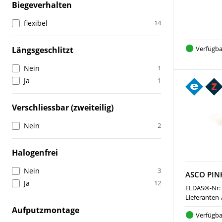
Biegeverhalten
flexibel
14
Verfügba
Längsgeschlitzt
Nein
1
Ja
1
Verschliessbar (zweiteilig)
Nein
2
Halogenfrei
Nein
3
ASCO PIN
Ja
12
ELDAS®-Nr:
Lieferanten-
Aufputzmontage
Verfügba