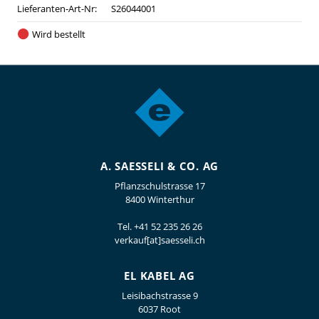
Lieferanten-Art-Nr:
S26044001
Wird bestellt
A. SAESSELI & CO. AG
Pflanzschulstrasse 17
8400 Winterthur
Tel.
+41 52 235 26 26
verkauf[at]saesseli.ch
EL KABEL AG
Leisibachstrasse 9
6037 Root