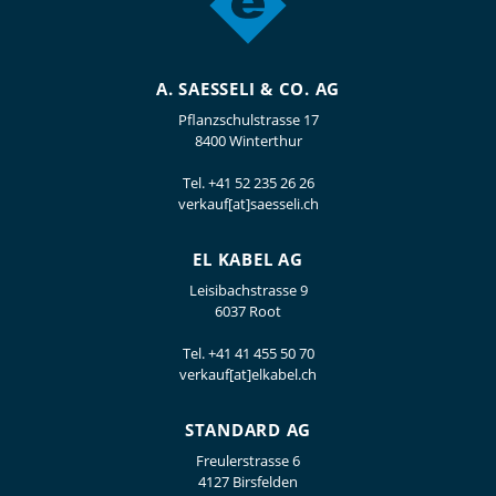
A. SAESSELI & CO. AG
Pflanzschulstrasse 17
8400 Winterthur
Tel.
+41 52 235 26 26
verkauf[at]saesseli.ch
EL KABEL AG
Leisibachstrasse 9
6037 Root
Tel.
+41 41 455 50 70
verkauf[at]elkabel.ch
STANDARD AG
Freulerstrasse 6
4127 Birsfelden