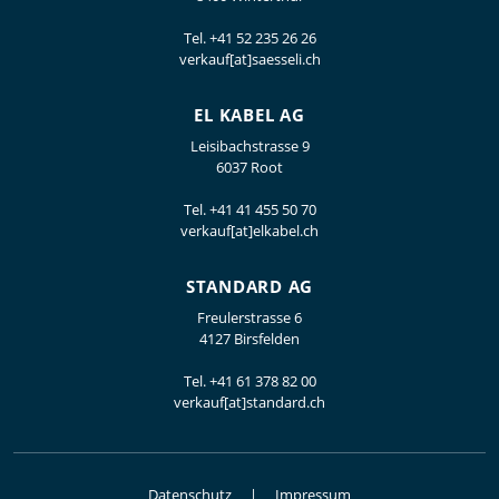
Tel.
+41 52 235 26 26
verkauf[at]saesseli.ch
EL KABEL AG
Leisibachstrasse 9
6037 Root
Tel.
+41 41 455 50 70
verkauf[at]elkabel.ch
STANDARD AG
Freulerstrasse 6
4127 Birsfelden
Tel.
+41 61 378 82 00
verkauf[at]standard.ch
Datenschutz
Impressum