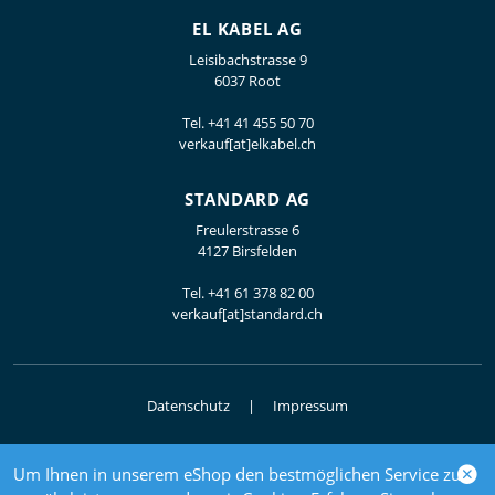
EL KABEL AG
Leisibachstrasse 9
6037 Root
Tel.
+41 41 455 50 70
verkauf[at]elkabel.ch
STANDARD AG
Freulerstrasse 6
4127 Birsfelden
Tel.
+41 61 378 82 00
verkauf[at]standard.ch
Datenschutz
Impressum
Um Ihnen in unserem eShop den bestmöglichen Service zu
© 2026 Elektrogrosshandel