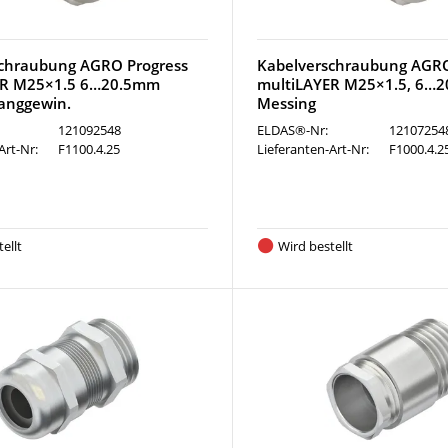
chraubung AGRO Progress
Kabelverschraubung AGRO
ER M25×1.5 6…20.5mm
multiLAYER M25×1.5, 6…
anggewin.
Messing
121092548
ELDAS®-Nr:
12107254
Art-Nr:
F1100.4.25
Lieferanten-Art-Nr:
F1000.4.2
ellt
Wird bestellt