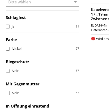
Kabelver
17…19mm 
Schlagfest
Zwischens
ELDAS®-Nr:
Ja
31
Lieferanten-
Wird best
Farbe
Nickel
57
Biegeschutz
Nein
57
Mit Gegenmutter
Nein
57
In Öffnung einrastend