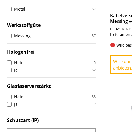
Metall
57
Kabelver
Messing v
Werkstoffgüte
ELDAS®-Nr:
Lieferanten-
Messing
57
Wird best
Halogenfrei
Wir könn
Nein
5
anbieten.
Ja
52
Glasfaserverstärkt
Nein
55
Ja
2
Schutzart (IP)