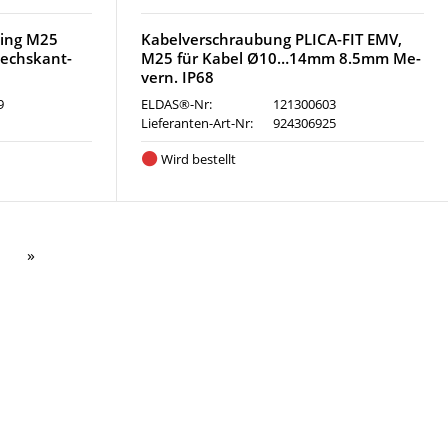
sing M25
Kabelverschraubung PLICA-FIT EMV,
echskant-
M25 für Kabel Ø10…14mm 8.5mm Me-
vern. IP68
9
ELDAS®-Nr:
121300603
1
Lieferanten-Art-Nr:
924306925
Wird bestellt