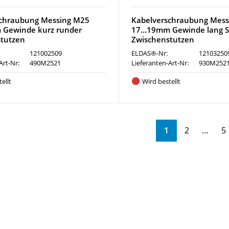
schraubung Messing M25
Kabelverschraubung Mes
Gewinde kurz runder
17…19mm Gewinde lang S
tutzen
Zwischenstutzen
121002509
ELDAS®-Nr:
12103250
Art-Nr:
490M2521
Lieferanten-Art-Nr:
930M252
ellt
Wird bestellt
1
2
5