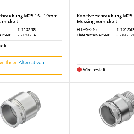
schraubung M25 16…19mm
Kabelverschraubung M2
ernickelt
Messing vernickelt
121102709
ELDAS®-Nr:
12101250
Art-Nr:
2532M25A
Lieferanten-Art-Nr:
850M252
ellt
en Ihnen
Alternativen
Wird bestellt