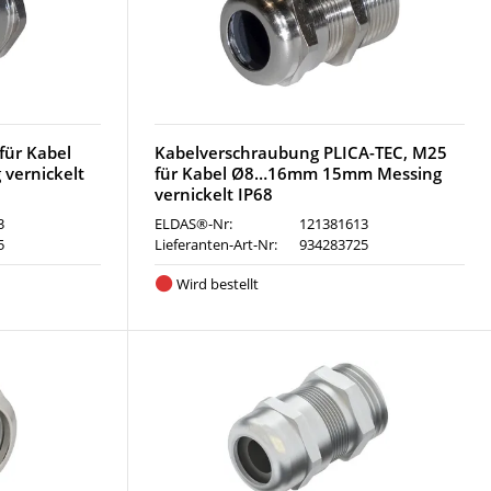
für Kabel
Kabelverschraubung PLICA-TEC, M25
ernickelt
für Kabel Ø8…16mm 15mm Messing
vernickelt IP68
3
ELDAS®-Nr:
121381613
5
Lieferanten-Art-Nr:
934283725
Wird bestellt