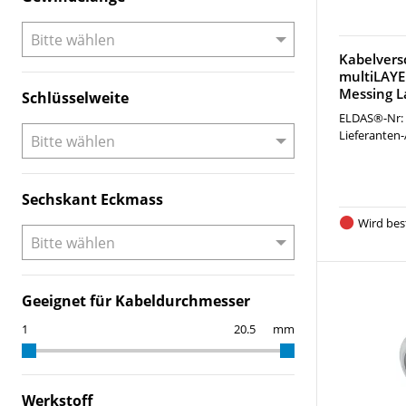
Kabelvers
multiLAY
Messing L
Schlüsselweite
ELDAS®-Nr:
Lieferanten-
Sechskant Eckmass
Wird best
Geeignet für Kabeldurchmesser
mm
Werkstoff