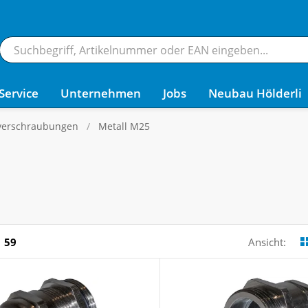
Service
Unternehmen
Jobs
Neubau Hölderli
verschraubungen
Metall M25
59
Ansicht: