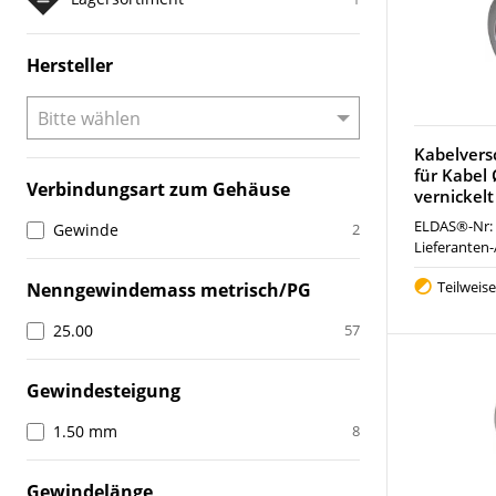
Hersteller
Kabelvers
für Kabe
Verbindungsart zum Gehäuse
vernickelt
ELDAS®-Nr:
Gewinde
2
Lieferanten-
Teilweis
Nenngewindemass metrisch/PG
25.00
57
Gewindesteigung
1.50 mm
8
Gewindelänge