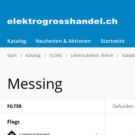
Katalog
Neuheiten & Aktionen
Startseite
Start
Katalog
ELDAS
Leiterzubehör, Rohre
Kabel
Messing
FILTER
Gefunden:
Flags
Lagersortiment
1