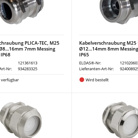
chraubung PLICA-TEC, M25
Kabelverschraubung M25 
l Ø8…16mm 7mm Messing
Ø12…14mm 8mm Messing v
 IP68
IP65
121361613
ELDAS®-Nr:
12102060
Art-Nr:
934283325
Lieferanten-Art-Nr:
92400892
e verfügbar
Wird bestellt