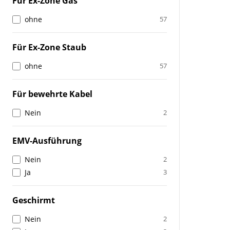
Für Ex-Zone Gas
ohne
57
Für Ex-Zone Staub
ohne
57
Für bewehrte Kabel
Nein
2
EMV-Ausführung
Nein
2
Ja
3
Geschirmt
Nein
2