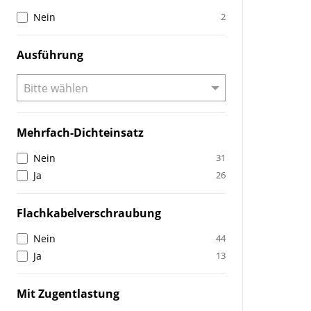
Nein
2
Ausführung
Mehrfach-Dichteinsatz
Nein
31
Ja
26
Flachkabelverschraubung
Nein
44
Ja
13
Mit Zugentlastung