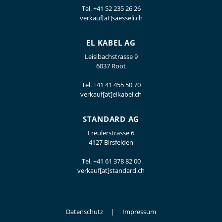
Tel.
+41 52 235 26 26
verkauf[at]saesseli.ch
EL KABEL AG
Leisibachstrasse 9
6037 Root
Tel.
+41 41 455 50 70
verkauf[at]elkabel.ch
STANDARD AG
Freulerstrasse 6
4127 Birsfelden
Tel.
+41 61 378 82 00
verkauf[at]standard.ch
Datenschutz
Impressum