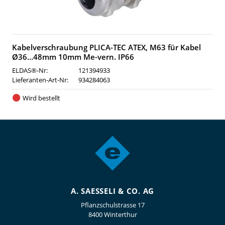
Kabelverschraubung PLICA-TEC ATEX, M63 für Kabel
Ø36…48mm 10mm Me-vern. IP66
ELDAS®-Nr:
121394933
Lieferanten-Art-Nr:
934284063
Wird bestellt
A. SAESSELI & CO. AG
Pflanzschulstrasse 17
8400 Winterthur