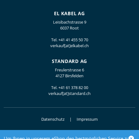
EL KABEL AG
Leisibachstrasse 9
6037 Root
Tel.
+41 41 455 50 70
verkauf[at]elkabel.ch
STANDARD AG
Freulerstrasse 6
4127 Birsfelden
Tel.
+41 61 378 82 00
verkauf[at]standard.ch
Datenschutz
Impressum
Um Ihnen in unserem eShop den bestmöglichen Service zu