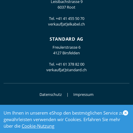
Leisibachstrasse 9
6037 Root
Tel.
+41 41 455 50 70
verkauf[at]elkabel.ch
STANDARD AG
Freulerstrasse 6
4127 Birsfelden
Tel.
+41 61 378 82 00
verkauf[at]standard.ch
Datenschutz
Impressum
Um Ihnen in unserem eShop den bestmöglichen Service zu
© 2026 Elektrogrosshandel
gewährleisten verwenden wir Cookies. Erfahren Sie mehr
powered by polynorm
über die
Cookie-Nutzung