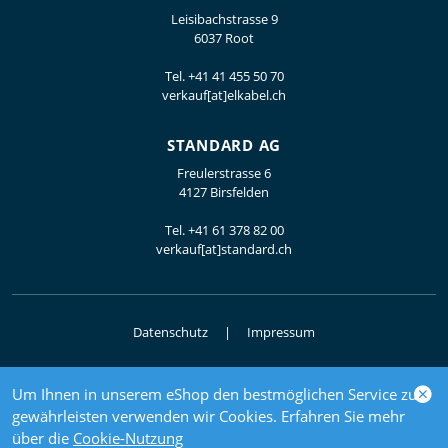
Leisibachstrasse 9
6037 Root
Tel.
+41 41 455 50 70
verkauf[at]elkabel.ch
STANDARD AG
Freulerstrasse 6
4127 Birsfelden
Tel.
+41 61 378 82 00
verkauf[at]standard.ch
Datenschutz
Impressum
Um Ihnen in unserem eShop den bestmöglichen Service zu
© 2026 Elektrogrosshandel
gewährleisten verwenden wir Cookies. Erfahren Sie mehr
powered by polynorm
über die
Cookie-Nutzung