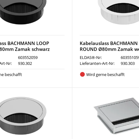
lass BACHMANN LOOP
Kabelauslass BACHMANN
80mm Zamak schwarz
ROUND Ø80mm Zamak we
603552059
ELDAS®-Nr:
60355105
Art-Nr:
930.302
Lieferanten-Art-Nr:
930.303
ne beschafft
Wird gerne beschafft