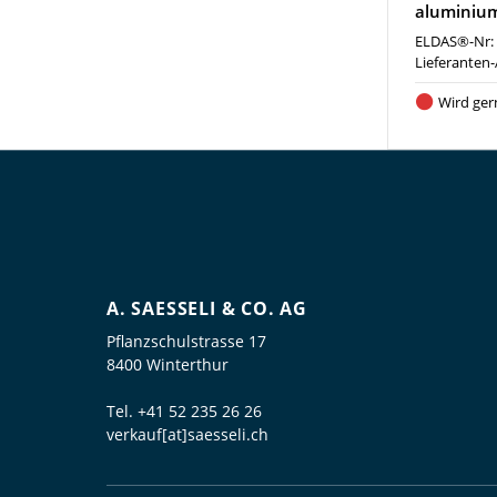
aluminiu
ELDAS®-Nr:
Lieferanten-
Wird ger
A. SAESSELI & CO. AG
Pflanzschulstrasse 17
8400 Winterthur
Tel.
+41 52 235 26 26
verkauf[at]saesseli.ch