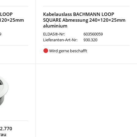
 LOOP
Kabelauslass BACHMANN LOOP
×120×25mm
SQUARE Abmessung 240×120×25mm
aluminium
9
ELDAS®-Nr:
603560059
Lieferanten-Art-Nr:
930.320
Wird gerne beschafft
02.770
rau