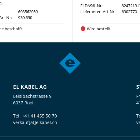
m
ELDAS®-Nr:
82472131
603562059
Lieferanten-Art-Nr:
6902770
Art-Nr:
930.330
ne beschafft
Wird bestellt
EL KABEL AG
S
Leisibachstrasse 9
F
6037 Root
4
Tel.
+41 41 455 50 70
T
verkauf[at]elkabel.ch
v