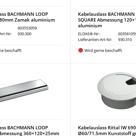
lass BACHMANN LOOP
Kabelauslass BACHMANN
80mm Zamak aluminium
SQUARE Abmessung 120
aluminium
603553059
Art-Nr:
930.300
ELDAS®-Nr:
60356105
Lieferanten-Art-Nr:
930.310
ne beschafft
Wird gerne beschafft
lass BACHMANN LOOP
Kabelauslass Rittal IW 69
Abmessung 360×120×25mm
Ø60/71.5mm Kunststoff g