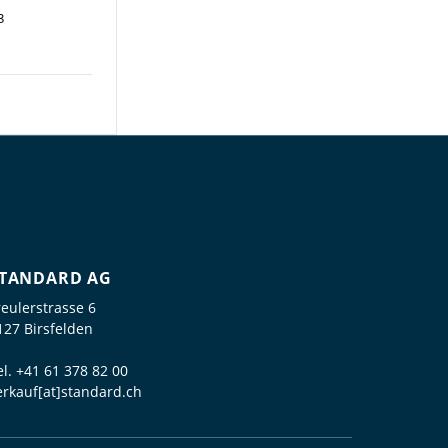
3
TANDARD AG
reulerstrasse 6
127 Birsfelden
el.
+41 61 378 82 00
erkauf[at]standard.ch