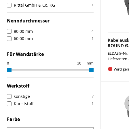
Rittal GmbH & Co. KG
1
Nenndurchmesser
80.00 mm
4
60.00 mm
1
Kabelaus
ROUND Ø
ELDAS®-Nr:
Für Wandstärke
Lieferanten-
mm
Wird ger
Werkstoff
sonstige
7
Kunststoff
1
Farbe