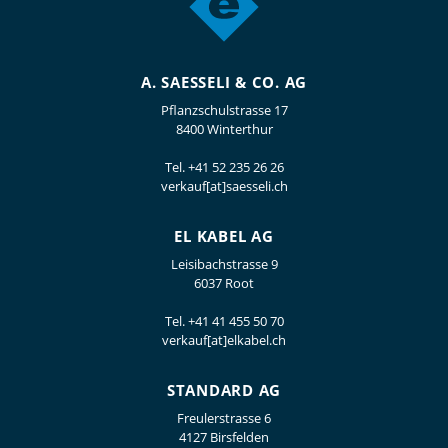
A. SAESSELI & CO. AG
Pflanzschulstrasse 17
8400 Winterthur
Tel.
+41 52 235 26 26
verkauf[at]saesseli.ch
EL KABEL AG
Leisibachstrasse 9
6037 Root
Tel.
+41 41 455 50 70
verkauf[at]elkabel.ch
STANDARD AG
Freulerstrasse 6
4127 Birsfelden