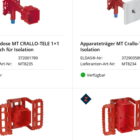
sdose MT CRALLO-TELE 1×1
Apparateträger MT Crallo-
ch für Isolation
Isolation
372001789
ELDAS®-Nr:
37290358
Art-Nr:
MT8235
Lieferanten-Art-Nr:
MT8234
r
Verfügbar