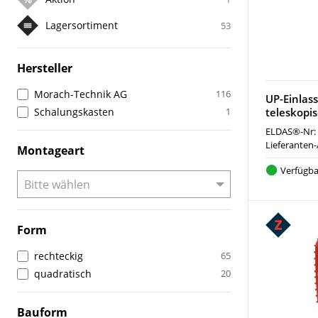
Lagersortiment
53
Hersteller
Morach-Technik AG
116
UP-Einlas
Schalungskasten
1
teleskopis
ELDAS®-Nr:
Lieferanten-
Montageart
Verfügba
Form
rechteckig
65
quadratisch
20
Bauform