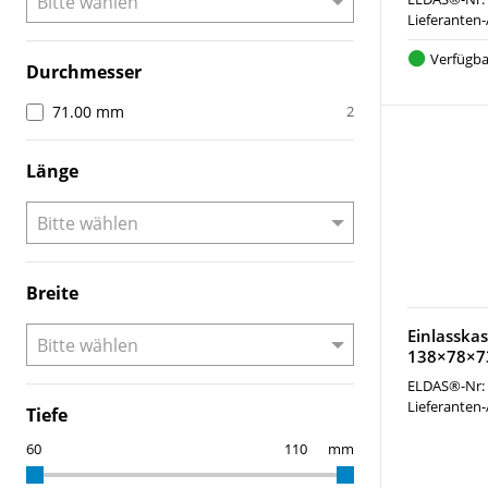
Lieferanten-
Verfügba
Durchmesser
71.00 mm
2
Länge
Breite
Einlasska
138×78×73
ELDAS®-Nr:
Lieferanten-
Tiefe
mm