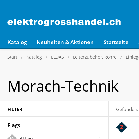
Katalog
Neuheiten & Aktionen
Startseite
Start
Katalog
ELDAS
Leiterzubehör, Rohre
Einleg
Morach-Technik
FILTER
Gefunden:
Flags
Aktion
1