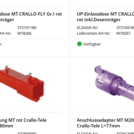
sdose MT CRALLO-FLY Gr.I rot
UP-Einlassdose MT CRALLO-
nträger
rot inkl.Dosenträger
372101189
ELDAS®-Nr:
37210418
Art-Nr:
MT8266
Lieferanten-Art-Nr:
MT8267
r
Verfügbar
ung MT rot Crallo-Tele
Anschlussadapter MT M20
r 80mm
Crallo-Tele L=77mm
372800089
ELDAS®-Nr:
37281208