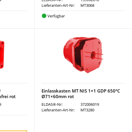
Lieferanten-Art-Nr:
MT3068
Verfügbar
U
Einlasskasten MT NIS 1×1 GDP 650°C
rei rot
Ø71×60mm rot
9
ELDAS®-Nr:
372006019
Lieferanten-Art-Nr:
MT3280