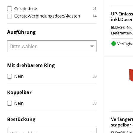
Gerätedose
51
UP-Einlas
Geräte-Verbindungsdose/-kasten
14
inkl.Dose
ELDAS®-Nr:
Ausführung
Lieferanten-
Verfügba
Mit drehbarem Ring
Nein
38
Koppelbar
Nein
38
Bestückung
Verlänger
stapelba
ELDAS®-Nr: