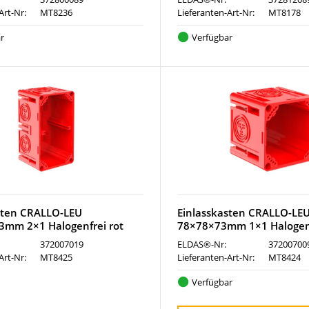
Art-Nr:
MT8236
Lieferanten-Art-Nr:
MT8178
r
Verfügbar
sten CRALLO-LEU
Einlasskasten CRALLO-LE
mm 2×1 Halogenfrei rot
78×78×73mm 1×1 Halogenf
372007019
ELDAS®-Nr:
37200700
Art-Nr:
MT8425
Lieferanten-Art-Nr:
MT8424
Verfügbar