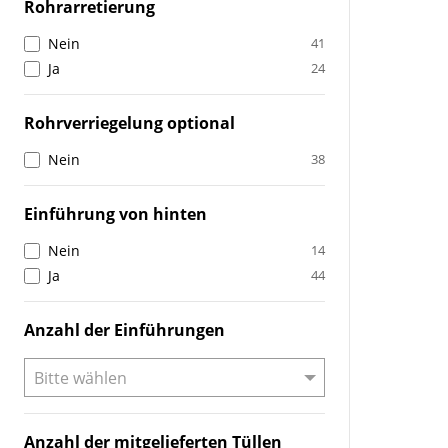
Rohrarretierung
Nein
41
Ja
24
Rohrverriegelung optional
Nein
38
Einführung von hinten
Nein
14
Ja
44
Anzahl der Einführungen
Anzahl der mitgelieferten Tüllen