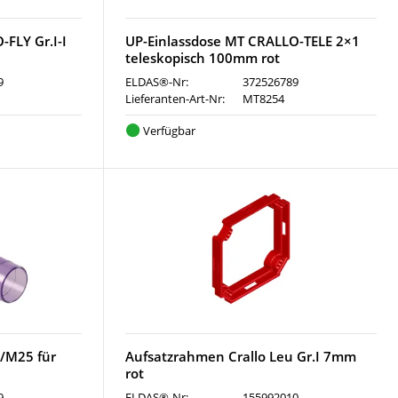
FLY Gr.I-I
UP-Einlassdose MT CRALLO-TELE 2×1
teleskopisch 100mm rot
9
ELDAS®-Nr:
372526789
Lieferanten-Art-Nr:
MT8254
Verfügbar
/M25 für
Aufsatzrahmen Crallo Leu Gr.I 7mm
rot
9
ELDAS®-Nr:
155992010