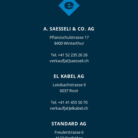
A. SAESSELI & CO. AG
Pflanzschulstrasse 17
8400 Winterthur
Tel.
+41 52 235 26 26
verkauf[at]saesseli.ch
EL KABEL AG
Leisibachstrasse 9
6037 Root
Tel.
+41 41 455 50 70
verkauf[at]elkabel.ch
STANDARD AG
Freulerstrasse 6