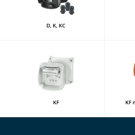
D, K, KC
KF
KF 