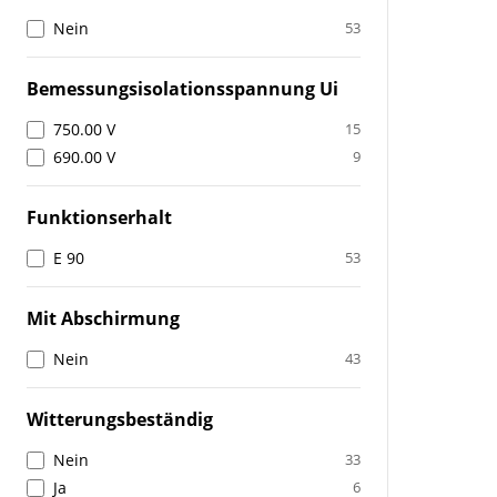
Nein
53
Bemessungsisolationsspannung Ui
750.00 V
15
690.00 V
9
Funktionserhalt
E 90
53
Mit Abschirmung
Nein
43
Witterungsbeständig
Nein
33
Ja
6