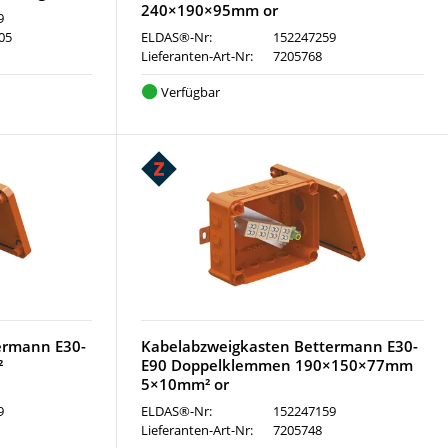
240×190×95mm or
9
05
ELDAS®-Nr:
152247259
Lieferanten-Art-Nr:
7205768
Verfügbar
ermann E30-
Kabelabzweigkasten Bettermann E30-
²
E90 Doppelklemmen 190×150×77mm
5×10mm² or
9
ELDAS®-Nr:
152247159
Lieferanten-Art-Nr:
7205748