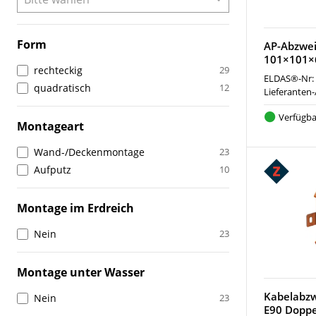
Form
AP-Abzwei
101×101×
rechteckig
29
ELDAS®-Nr:
quadratisch
12
Lieferanten-
Verfügba
Montageart
Wand-/Deckenmontage
23
Aufputz
10
Montage im Erdreich
Nein
23
Montage unter Wasser
Kabelabzw
Nein
23
E90 Dopp