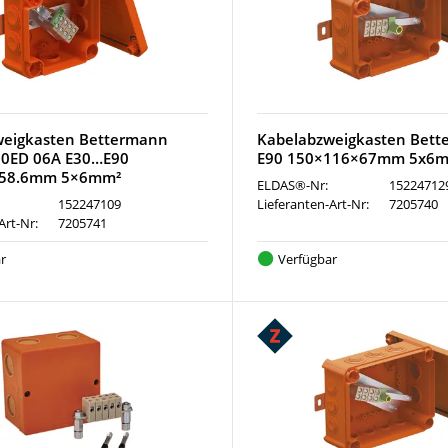
weigkasten Bettermann
Kabelabzweigkasten Bett
60ED 06A E30…E90
E90 150×116×67mm 5x6m
×58.6mm 5×6mm²
ELDAS®-Nr:
15224712
152247109
Lieferanten-Art-Nr:
7205740
Art-Nr:
7205741
r
Verfügbar