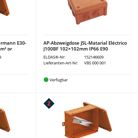
ermann E30-
AP-Abzweigdose JSL-Matarial Eléctrico
m² or
J100BF 102×102mm IP66 E90
9
ELDAS®-Nr:
152146609
Lieferanten-Art-Nr:
VBS 000 001
Verfügbar