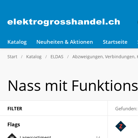
Katalog
Neuheiten & Aktionen
Startseite
Start
Katalog
ELDAS
Abzweigungen, Verbindungen,
Nass mit Funktions
FILTER
Gefunden:
Flags
Lagersortiment
14