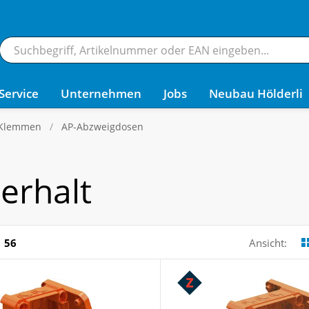
Service
Unternehmen
Jobs
Neubau Hölderli
 Klemmen
AP-Abzweigdosen
erhalt
56
Ansicht: