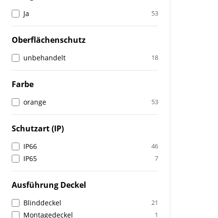
Ja
53
Oberflächenschutz
unbehandelt
18
Farbe
orange
53
Schutzart (IP)
IP66
46
IP65
7
Ausführung Deckel
Blinddeckel
21
Montagedeckel
1