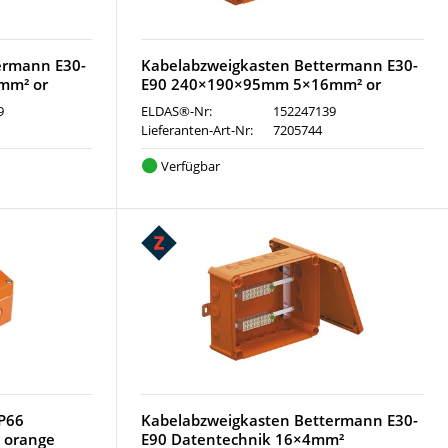
ermann E30-
Kabelabzweigkasten Bettermann E30-
mm² or
E90 240×190×95mm 5×16mm² or
9
ELDAS®-Nr:
152247139
Lieferanten-Art-Nr:
7205744
Verfügbar
IP66
Kabelabzweigkasten Bettermann E30-
 orange
E90 Datentechnik 16×4mm²