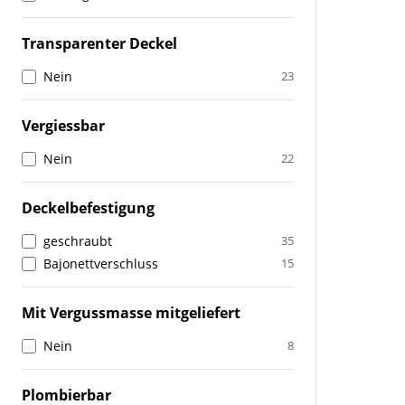
Transparenter Deckel
Nein
23
Vergiessbar
Nein
22
Deckelbefestigung
geschraubt
35
Bajonettverschluss
15
Mit Vergussmasse mitgeliefert
Nein
8
Plombierbar