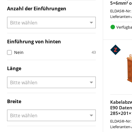
5×6mm² o
Anzahl der Einführungen
ELDAS®-Nr:
Lieferanten-
Verfügba
Einführung von hinten
Nein
43
Länge
Breite
Kabelabzw
E90 Date
285×201×
ELDAS®-Nr:
Lieferanten-