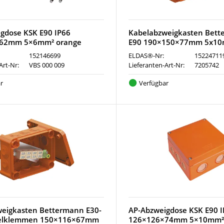
gdose KSK E90 IP66
Kabelabzweigkasten Bett
62mm 5×6mm² orange
E90 190×150×77mm 5x10
152146699
ELDAS®-Nr:
15224711
Art-Nr:
VBS 000 009
Lieferanten-Art-Nr:
7205742
r
Verfügbar
eigkasten Bettermann E30-
AP-Abzweigdose KSK E90 
elklemmen 150×116×67mm
126×126×74mm 5×10mm²