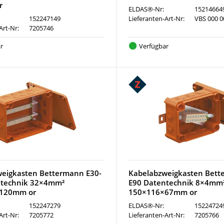
r
ELDAS®-Nr:
15214664
152247149
Lieferanten-Art-Nr:
VBS 000 0
Art-Nr:
7205746
r
Verfügbar
eigkasten Bettermann E30-
Kabelabzweigkasten Bett
ntechnik 32×4mm²
E90 Datentechnik 8×4mm
120mm or
150×116×67mm or
152247279
ELDAS®-Nr:
15224724
Art-Nr:
7205772
Lieferanten-Art-Nr:
7205766