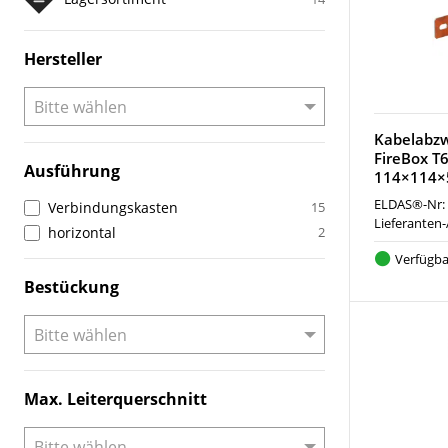
Hersteller
Kabelabz
FireBox T
Ausführung
114×114
ELDAS®-Nr:
Verbindungskasten
15
Lieferanten-
horizontal
2
Verfügba
Bestückung
Max. Leiterquerschnitt