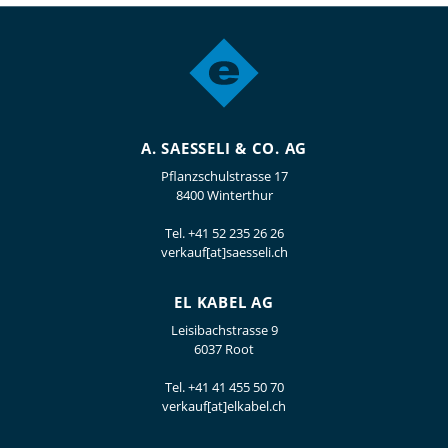
A. SAESSELI & CO. AG
Pflanzschulstrasse 17
8400 Winterthur
Tel.
+41 52 235 26 26
verkauf[at]saesseli.ch
EL KABEL AG
Leisibachstrasse 9
6037 Root
Tel.
+41 41 455 50 70
verkauf[at]elkabel.ch