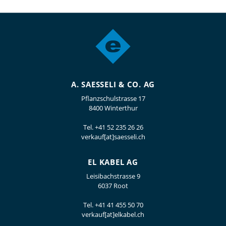
A. SAESSELI & CO. AG
Pflanzschulstrasse 17
8400 Winterthur
Tel.
+41 52 235 26 26
verkauf[at]saesseli.ch
EL KABEL AG
Leisibachstrasse 9
6037 Root
Tel.
+41 41 455 50 70
verkauf[at]elkabel.ch