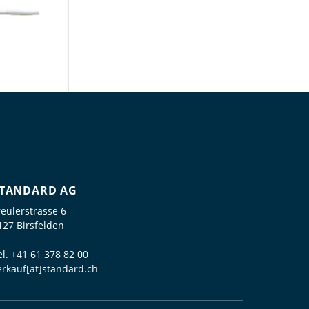
TANDARD AG
reulerstrasse 6
127 Birsfelden
el.
+41 61 378 82 00
erkauf[at]standard.ch