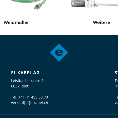
Weidmüller
Weitere
EL KABEL AG
S
Leisibachstrasse 9
F
6037 Root
4
Tel.
+41 41 455 50 70
T
verkauf[at]elkabel.ch
v