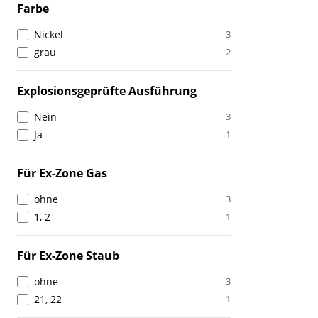
Farbe
Nickel
3
grau
2
Explosionsgeprüfte Ausführung
Nein
3
Ja
1
Für Ex-Zone Gas
ohne
3
1, 2
1
Für Ex-Zone Staub
ohne
3
21, 22
1