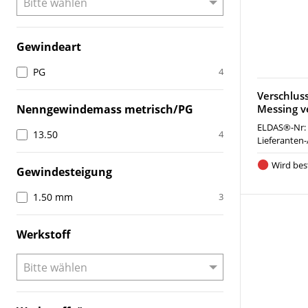
Gewindeart
PG
4
Verschlus
Nenngewindemass metrisch/PG
Messing v
ELDAS®-Nr:
13.50
4
Lieferanten-
Wird best
Gewindesteigung
1.50 mm
3
Werkstoff