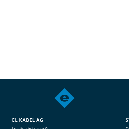
EL KABEL AG
S
Leisibachstrasse 9
F