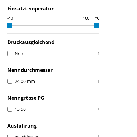
Einsatztemperatur
°C
Druckausgleichend
Nein
4
Nenndurchmesser
24.00 mm
1
Nenngrösse PG
13.50
1
Ausführung
geschlossen
1