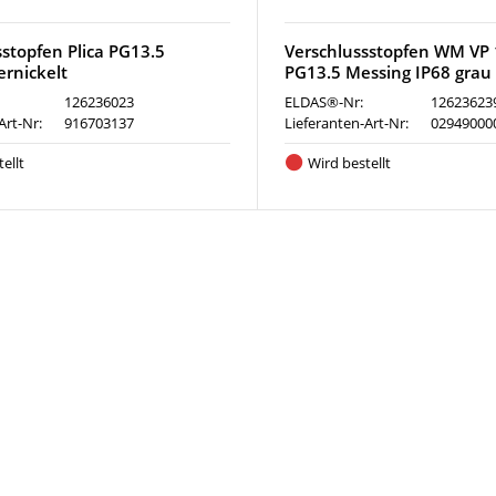
sstopfen Plica PG13.5
Verschlussstopfen WM VP
ernickelt
PG13.5 Messing IP68 grau
126236023
ELDAS®-Nr:
12623623
Art-Nr:
916703137
Lieferanten-Art-Nr:
02949000
ellt
Wird bestellt