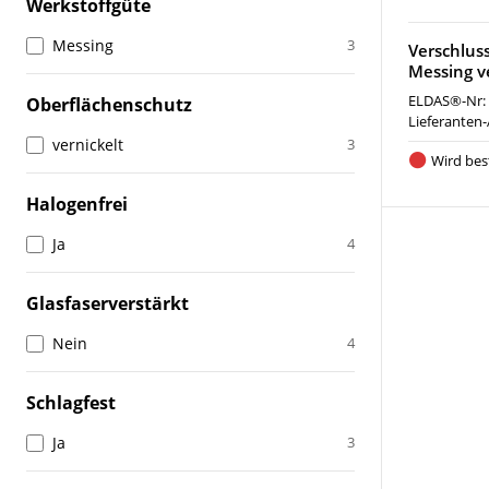
Werkstoffgüte
Messing
3
Verschlus
Messing v
ELDAS®-Nr:
Oberflächenschutz
Lieferanten-
vernickelt
3
Wird best
Halogenfrei
Ja
4
Glasfaserverstärkt
Nein
4
Schlagfest
Ja
3