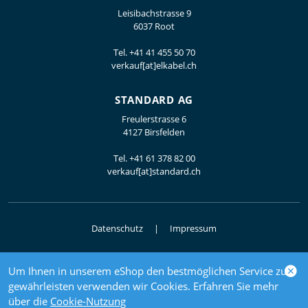
Leisibachstrasse 9
6037 Root
Tel.
+41 41 455 50 70
verkauf[at]elkabel.ch
STANDARD AG
Freulerstrasse 6
4127 Birsfelden
Tel.
+41 61 378 82 00
verkauf[at]standard.ch
Datenschutz
Impressum
Um Ihnen in unserem eShop den bestmöglichen Service zu
© 2026 Elektrogrosshandel
gewährleisten verwenden wir Cookies. Erfahren Sie mehr
powered by polynorm
über die
Cookie-Nutzung