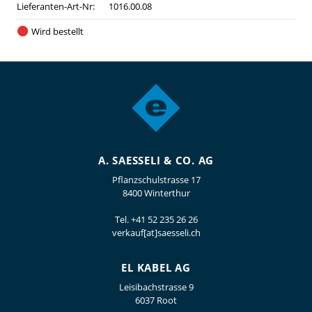
Lieferanten-Art-Nr:
1016.00.08
Wird bestellt
A. SAESSELI & CO. AG
Pflanzschulstrasse 17
8400 Winterthur
Tel.
+41 52 235 26 26
verkauf[at]saesseli.ch
EL KABEL AG
Leisibachstrasse 9
6037 Root