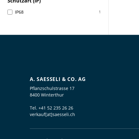
Schutzart (IP)
IP68
1
A. SAESSELI & CO. AG
Pflanzschulstrasse 17
8400 Winterthur
Tel.
+41 52 235 26 26
verkauf[at]saesseli.ch