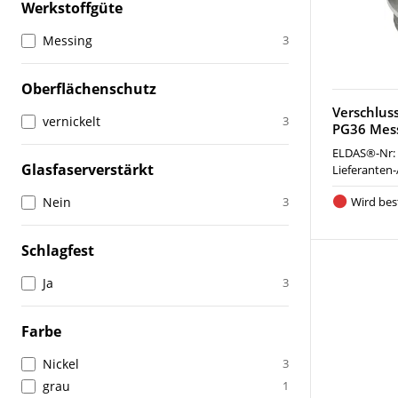
Werkstoffgüte
Messing
3
Oberflächenschutz
Verschlus
vernickelt
3
PG36 Mess
ELDAS®-Nr:
Glasfaserverstärkt
Lieferanten-
Nein
3
Wird best
Schlagfest
Ja
3
Farbe
Nickel
3
grau
1