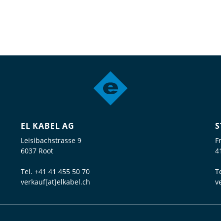
EL KABEL AG
S
Leisibachstrasse 9
F
6037 Root
4
Tel.
+41 41 455 50 70
T
verkauf[at]elkabel.ch
v