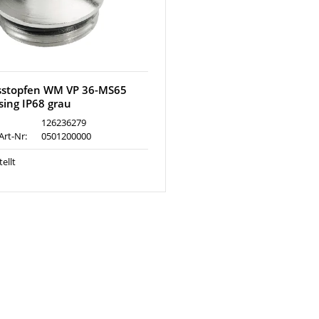
sstopfen WM VP 36-MS65
ing IP68 grau
126236279
Art-Nr:
0501200000
ellt