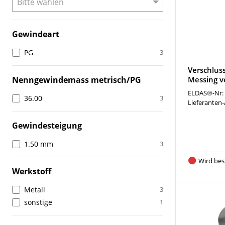
Gewindeart
PG
3
Verschlu
Nenngewindemass metrisch/PG
Messing v
ELDAS®-Nr:
36.00
3
Lieferanten-
Gewindesteigung
1.50 mm
3
Wird best
Werkstoff
Metall
3
sonstige
1