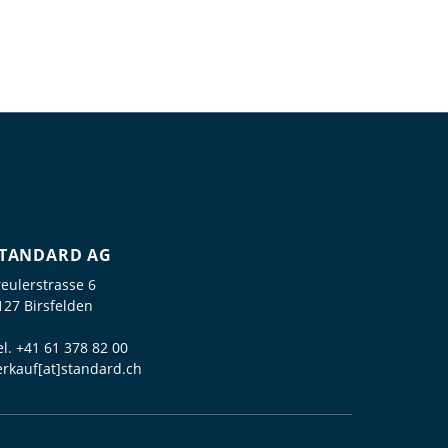
TANDARD AG
reulerstrasse 6
127 Birsfelden
el.
+41 61 378 82 00
erkauf[at]standard.ch