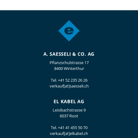
A. SAESSELI & CO. AG
Pflanzschulstrasse 17
8400 Winterthur
Tel.
+41 52 235 26 26
verkauf[at]saesseli.ch
EL KABEL AG
Leisibachstrasse 9
6037 Root
Tel.
+41 41 455 50 70
verkauf[at]elkabel.ch