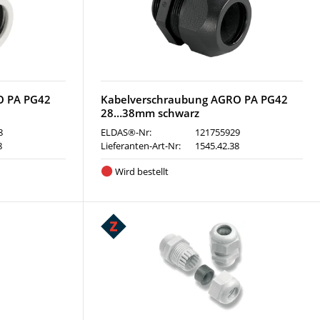
O PA PG42
Kabelverschraubung AGRO PA PG42
28…38mm schwarz
8
ELDAS®-Nr:
121755929
8
Lieferanten-Art-Nr:
1545.42.38
Wird bestellt