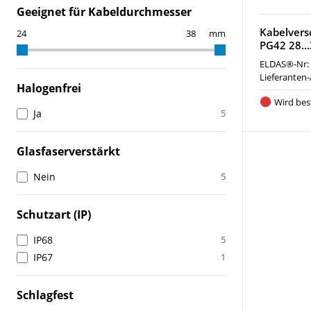
Geeignet für Kabeldurchmesser
Kabelver
mm
PG42 28…
ELDAS®-Nr:
Lieferanten-
Halogenfrei
Wird best
Ja
5
Glasfaserverstärkt
Nein
5
Schutzart (IP)
IP68
5
IP67
1
Schlagfest