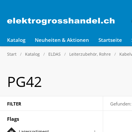
Katalog
Neuheiten & Aktionen
Startseite
Start
Katalog
ELDAS
Leiterzubehör, Rohre
Kabel
PG42
FILTER
Gefunden:
Flags
Lagersortiment
1