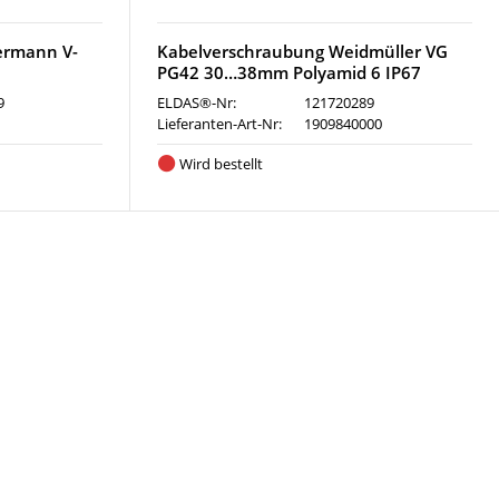
ermann V-
Kabelverschraubung Weidmüller VG
PG42 30…38mm Polyamid 6 IP67
9
ELDAS®-Nr:
121720289
Lieferanten-Art-Nr:
1909840000
Wird bestellt