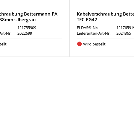
schraubung Bettermann PA
Kabelverschraubung Bett
38mm silbergrau
TEC PG42
121755909
ELDAS®-Nr:
12176591
Art-Nr:
2022699
Lieferanten-Art-Nr:
2024365
ellt
Wird bestellt