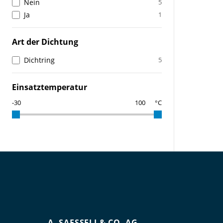
Nein
5
Ja
1
Art der Dichtung
Dichtring
5
Einsatztemperatur
°C
A. SAESSELI & CO. AG