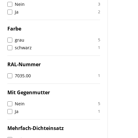
Nein
3
Ja
2
Farbe
grau
5
schwarz
1
RAL-Nummer
7035.00
1
Mit Gegenmutter
Nein
5
Ja
1
Mehrfach-Dichteinsatz