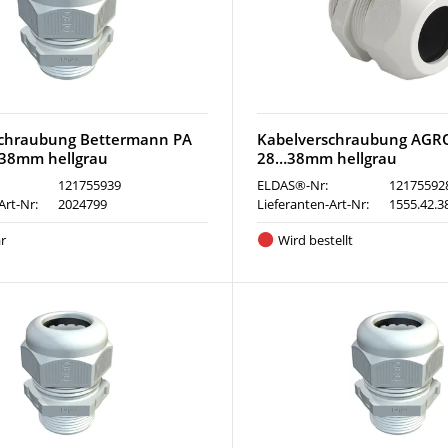
schraubung Bettermann PA
Kabelverschraubung AGR
38mm hellgrau
28…38mm hellgrau
121755939
ELDAS®-Nr:
12175592
Art-Nr:
2024799
Lieferanten-Art-Nr:
1555.42.3
r
Wird bestellt