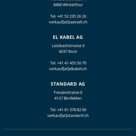
8400 Winterthur
Tel.
+41 52 235 26 26
verkauf[at]saesseli.ch
EL KABEL AG
Leisibachstrasse 9
6037 Root
Tel.
+41 41 455 50 70
verkauf[at]elkabel.ch
STANDARD AG
Freulerstrasse 6
4127 Birsfelden
Tel.
+41 61 378 82 00
verkauf[at]standard.ch