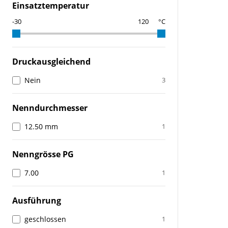
Einsatztemperatur
°C
Druckausgleichend
Nein
3
Nenndurchmesser
12.50 mm
1
Nenngrösse PG
7.00
1
Ausführung
geschlossen
1