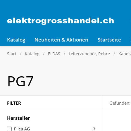
Katalog
Neuheiten & Aktionen
Startseite
Start
Katalog
ELDAS
Leiterzubehör, Rohre
Kabel
PG7
FILTER
Gefunden:
Hersteller
Plica AG
3