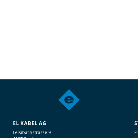
EL KABEL AG
S
Leisibachstrasse 9
F