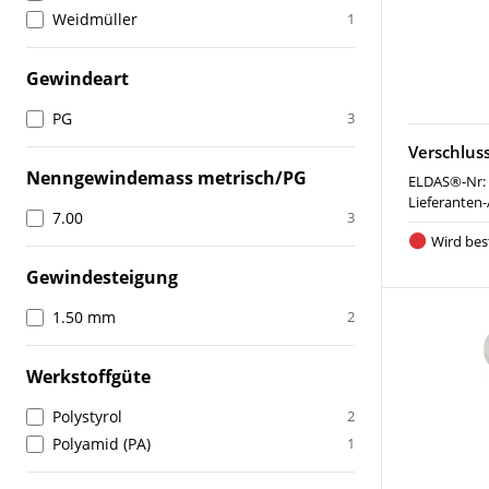
Weidmüller
1
Gewindeart
PG
3
Verschlus
Nenngewindemass metrisch/PG
ELDAS®-Nr:
Lieferanten-
7.00
3
Wird best
Gewindesteigung
1.50 mm
2
Werkstoffgüte
Polystyrol
2
Polyamid (PA)
1