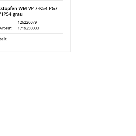
sstopfen WM VP 7-K54 PG7
f IP54 grau
126226079
Art-Nr:
1719250000
ellt