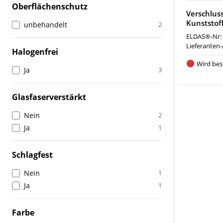
Oberflächenschutz
Verschlus
Kunststof
unbehandelt
2
ELDAS®-Nr:
Lieferanten-
Halogenfrei
Wird best
Ja
3
Glasfaserverstärkt
Nein
2
Ja
1
Schlagfest
Nein
1
Ja
1
Farbe