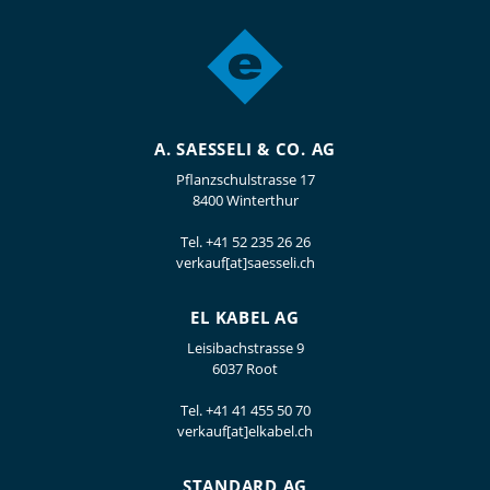
A. SAESSELI & CO. AG
Pflanzschulstrasse 17
8400 Winterthur
Tel.
+41 52 235 26 26
verkauf[at]saesseli.ch
EL KABEL AG
Leisibachstrasse 9
6037 Root
Tel.
+41 41 455 50 70
verkauf[at]elkabel.ch
STANDARD AG