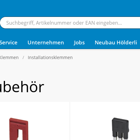
Service
Unternehmen
Jobs
Neubau Hölderli
 Klemmen
Installationsklemmen
ubehör