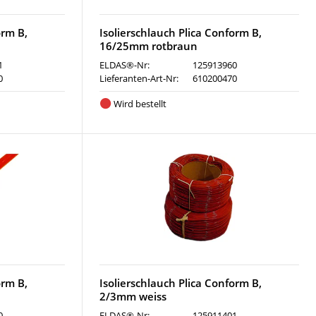
orm B,
Isolierschlauch Plica Conform B,
16/25mm rotbraun
1
ELDAS®-Nr:
125913960
0
Lieferanten-Art-Nr:
610200470
Wird bestellt
orm B,
Isolierschlauch Plica Conform B,
2/3mm weiss
0
ELDAS®-Nr:
125911401