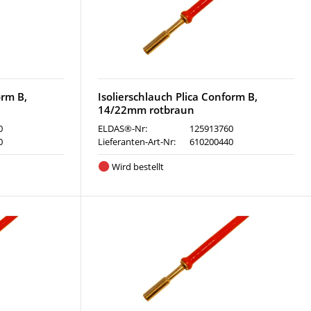
orm B,
Isolierschlauch Plica Conform B,
14/22mm rotbraun
0
ELDAS®-Nr:
125913760
0
Lieferanten-Art-Nr:
610200440
Wird bestellt