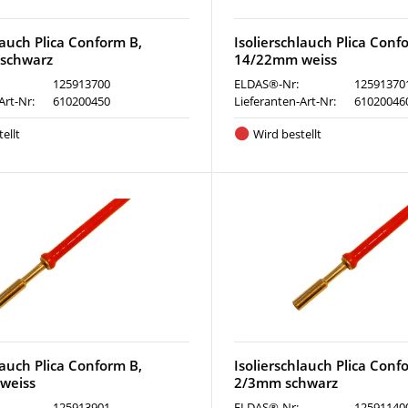
lauch Plica Conform B,
Isolierschlauch Plica Conf
schwarz
14/22mm weiss
125913700
ELDAS®-Nr:
12591370
Art-Nr:
610200450
Lieferanten-Art-Nr:
61020046
ellt
Wird bestellt
lauch Plica Conform B,
Isolierschlauch Plica Conf
weiss
2/3mm schwarz
125913901
ELDAS®-Nr:
12591140