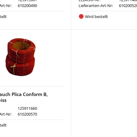
Art-Nr:
610200490
Lieferanten-Art-Nr:
61020052
ellt
Wird bestellt
lauch Plica Conform B,
iss
125911660
Art-Nr:
610200570
ellt