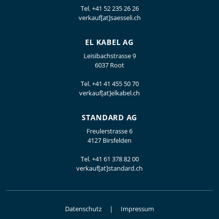
Tel.
+41 52 235 26 26
verkauf[at]saesseli.ch
EL KABEL AG
Leisibachstrasse 9
6037 Root
Tel.
+41 41 455 50 70
verkauf[at]elkabel.ch
STANDARD AG
Freulerstrasse 6
4127 Birsfelden
Tel.
+41 61 378 82 00
verkauf[at]standard.ch
Datenschutz
Impressum