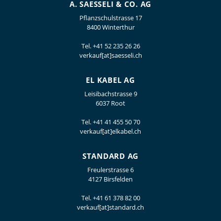
A. SAESSELI & CO. AG
Pflanzschulstrasse 17
8400 Winterthur
Tel.
+41 52 235 26 26
verkauf[at]saesseli.ch
EL KABEL AG
Leisibachstrasse 9
6037 Root
Tel.
+41 41 455 50 70
verkauf[at]elkabel.ch
STANDARD AG
Freulerstrasse 6
4127 Birsfelden
Tel.
+41 61 378 82 00
verkauf[at]standard.ch