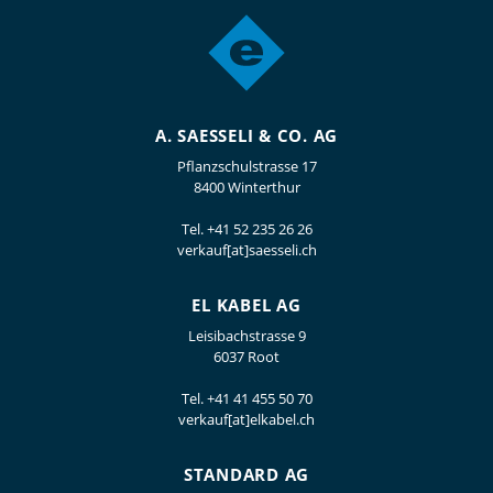
A. SAESSELI & CO. AG
Pflanzschulstrasse 17
8400 Winterthur
Tel.
+41 52 235 26 26
verkauf[at]saesseli.ch
EL KABEL AG
Leisibachstrasse 9
6037 Root
Tel.
+41 41 455 50 70
verkauf[at]elkabel.ch
STANDARD AG